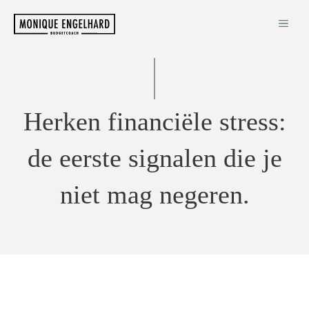
Ga
ME
naar
de
inhoud
Herken financiële stress:
de eerste signalen die je
niet mag negeren.